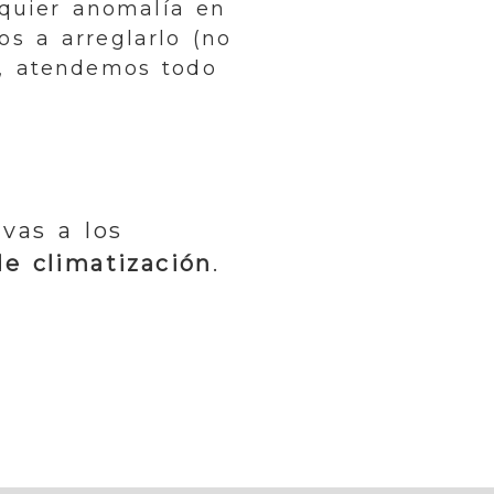
lquier anomalía en
s a arreglarlo (no
s, atendemos todo
vas a los
e climatización
.