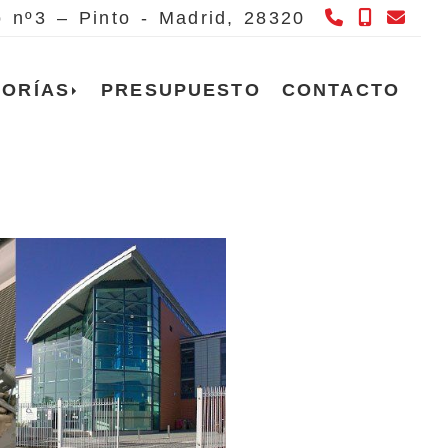
658 980 
615 66
info
ó nº3 – Pinto -
Madrid,
28320
TORÍAS
PRESUPUESTO
CONTACTO