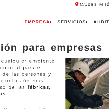
C/Joan Mir
EMPRESA
SERVICIOS
AUDI
ción para empresas
cualquier ambiente
amental para el
d de las personas y
 asunto aún más
aso de las
fábricas,
as
.