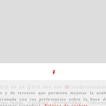
 518 98 34
615 669 690
info
climadue
as y de terceros que permiten mejorar la usab
cionada con tus preferencias sobre la base d
iso legal
Cookies
Privacidad
Transpa
páginas visitadas).
Política de cookies
.