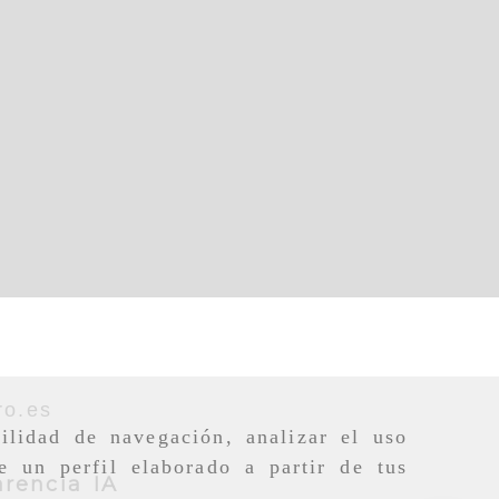
info
climaduero.es
ro.es
ilidad de navegación, analizar el uso
e un perfil elaborado a partir de tus
rencia IA