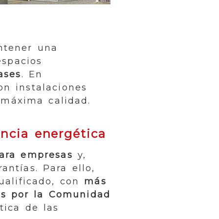
ntener una
espacios
ases
. En
n instalaciones
 máxima calidad.
ncia energética
para empresas
y,
ntías. Para ello,
ualificado, con
más
os por la Comunidad
tica de las