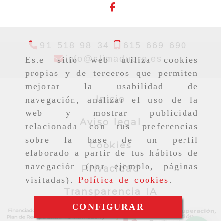
91 518 98 34
615 669 690
info
clima
info
climaduero.es
Este sitio web utiliza cookies
propias y de terceros que permiten
mejorar la usabilidad de
Inicio
navegación, analizar el uso de la
web y mostrar publicidad
Aviso legal
relacionada con tus preferencias
sobre la base de un perfil
Cookies
elaborado a partir de tus hábitos de
navegación (por ejemplo, páginas
Privacidad
visitadas).
Política de cookies
.
Transparencia IA
CONFIGURAR