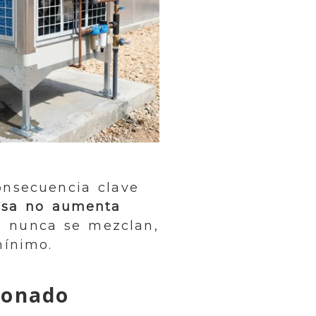
onsecuencia clave
resa no aumenta
os nunca se mezclan,
mínimo.
ionado