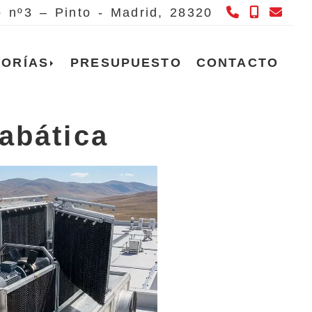
658 980 
615 66
info
ó nº3 – Pinto -
Madrid,
28320
TORÍAS
PRESUPUESTO
CONTACTO
abática