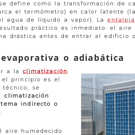
 se define como la transformación de ca
rca el termómetro) en calor latente (l
l agua de líquido a vapor). La
entalpí
resultado práctico es inmediato: el aire
a drástica antes de entrar al edificio 
 evaporativa o adiabática
ar a la
climatización
 el principio es el
 técnico, se
la
climatización
stema indirecto o
.
el aire humedecido