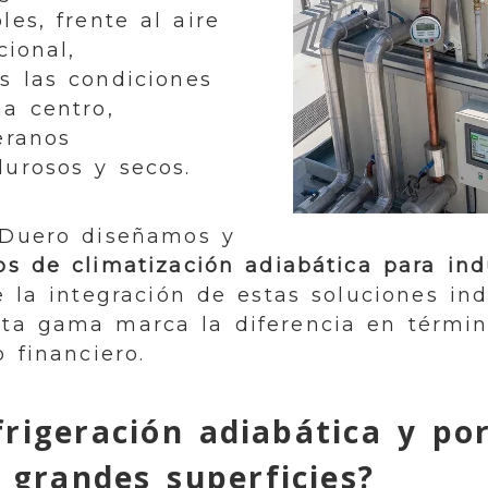
es, frente al aire
cional,
s las condiciones
na centro,
eranos
urosos y secos.
 Duero diseñamos y
os de climatización adiabática para ind
 la integración de estas soluciones ind
lta gama marca la diferencia en térmi
 financiero.
frigeración adiabática y po
 grandes superficies?