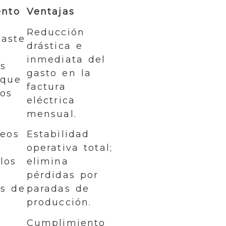
ento
Ventajas
Reducción
aste
drástica e
inmediata del
s
gasto en la
 que
factura
os
eléctrica
mensual.
ueos
Estabilidad
operativa total;
los
elimina
pérdidas por
as de
paradas de
producción.
Cumplimiento