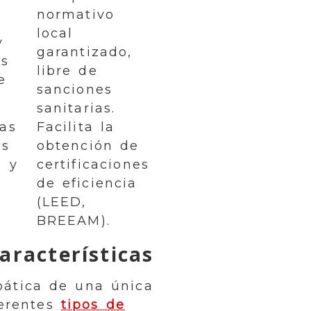
normativo
local
y
garantizado,
os
libre de
e
sanciones
sanitarias.
las
Facilita la
es
obtención de
s y
certificaciones
de eficiencia
(LEED,
BREEAM).
aracterísticas
abática de una única
ferentes
tipos de