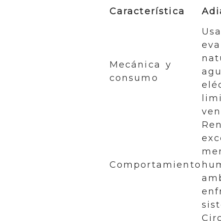
Característica
Adi
Us
eva
nat
Mecánica y
agu
consumo
elé
lim
ven
Ren
exc
me
Comportamiento
hu
amb
enf
sis
Cir