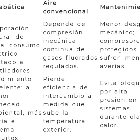
Aire
abática
Mantenimi
convencional
a
Depende de
Menor desg
poración
compresión
mecánico;
ural de
mecánica
compresore
a; consumo
continua de
protegidos
ctrico
gases fluorados
sufren men
itado a
regulados.
averías.
tiladores.
dimiento
Pierde
Evita bloq
elente: a
eficiencia de
por alta
nor
intercambio a
presión en 
medad
medida que
sistemas
iental, más
sube la
durante ol
ría el
temperatura
calor.
tema.
exterior.
cuitos