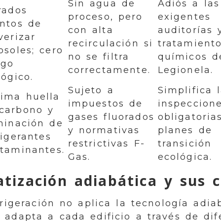
Sin agua de
Adiós a las
rados
proceso, pero
exigentes
ntos de
con alta
auditorías 
verizar
recirculación si
tratamient
osoles; cero
no se filtra
químicos d
sgo
correctamente.
Legionela.
lógico.
Sujeto a
Simplifica 
ima huella
impuestos de
inspeccion
carbono y
gases fluorados
obligatoria
minación de
y normativas
planes de
rigerantes
restrictivas F-
transición
taminantes.
Gas.
ecológica.
atización adiabática y sus c
frigeración no aplica la tecnología adi
 adapta a cada edificio a través de di