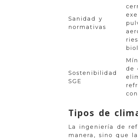
cer
exe
Sanidad y
pul
normativas
aer
rie
bio
Mín
de 
Sostenibilidad
eli
SGE
ref
con
Tipos de clim
La ingeniería de re
manera, sino que la