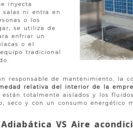
se inyecta
 salas ni entra en
rsonas o los
ar, se utiliza de
ra enfriar un
lacas o el
equipo tradicional
do.
un responsable de mantenimiento, la c
medad relativa del interior de la emp
s están totalmente aislados y los fluid
ío, seco y con un consumo energético 
 Adiabática VS Aire acondic