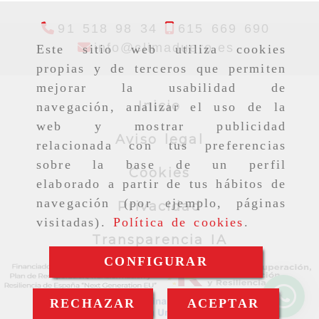
91 518 98 34
615 669 690
info
clima
info
climaduero.es
Este sitio web utiliza cookies
propias y de terceros que permiten
mejorar la usabilidad de
Inicio
navegación, analizar el uso de la
web y mostrar publicidad
Aviso legal
relacionada con tus preferencias
sobre la base de un perfil
Cookies
elaborado a partir de tus hábitos de
navegación (por ejemplo, páginas
Privacidad
visitadas).
Política de cookies
.
Transparencia IA
CONFIGURAR
RECHAZAR
ACEPTAR