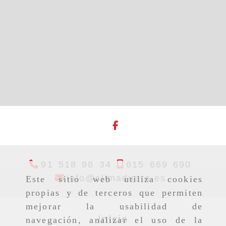
91 518 98 34
615 669 690
info
clima
info
climaduero.es
Este sitio web utiliza cookies
propias y de terceros que permiten
mejorar la usabilidad de
Inicio
navegación, analizar el uso de la