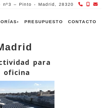
658 980 
615 66
info
ó nº3 – Pinto -
Madrid,
28320
TORÍAS
PRESUPUESTO
CONTACTO
Madrid
tividad para
 oficina