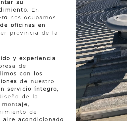
ntar su
ndimiento
. En
ero
nos ocupamos
 de oficinas en
er provincia de la
ido y experiencia
presa de
limos con los
ciones
de nuestro
n servicio íntegro
,
diseño de la
l montaje,
nimiento de
 aire acondicionado