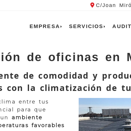
C/Joan Mir
EMPRESA
SERVICIOS
AUDI
ción de oficinas en 
ente de comodidad y produc
 con la climatización de tu
lima entre tus
ncial para que
n un
ambiente
eraturas favorables